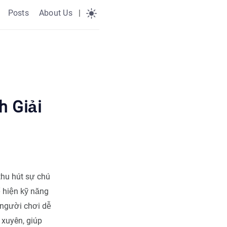
Posts
About Us
|
h Giải
hu hút sự chú
ể hiện kỹ năng
ể người chơi dễ
xuyên, giúp