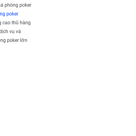
phá phòng poker
ng poker
g cao thủ hàng
dịch vụ và
ng poker lớn