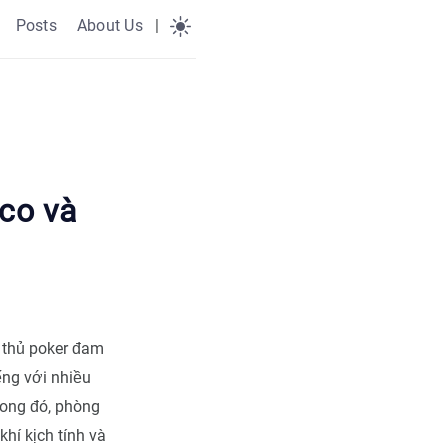
Posts
About Us
|
co và
 thủ poker đam
ếng với nhiều
rong đó, phòng
hí kịch tính và