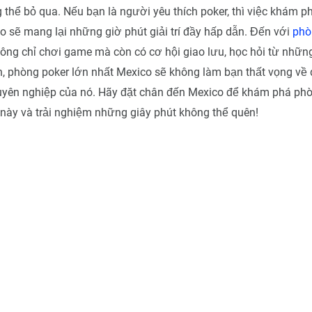
 thể bỏ qua. Nếu bạn là người yêu thích poker, thì việc khám 
o sẽ mang lại những giờ phút giải trí đầy hấp dẫn. Đến với
phò
hông chỉ chơi game mà còn có cơ hội giao lưu, học hỏi từ nhữn
, phòng poker lớn nhất Mexico sẽ không làm bạn thất vọng về 
uyên nghiệp của nó. Hãy đặt chân đến Mexico để khám phá phò
này và trải nghiệm những giây phút không thể quên!